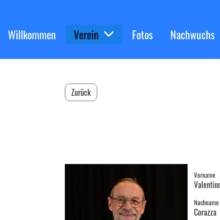
Willkommen
Verein
Fotos
Nachwuchs
Zurück
Valentino Corazza
Vorname
Valentin
Nachname
Corazza