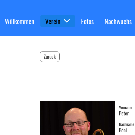
Willkommen
Verein
Fotos
Nachwuchs
Zurück
Peter Böni
Vorname
Peter
Nachname
Böni