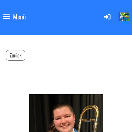
Menü
Zurück
Karin Grünenfelder